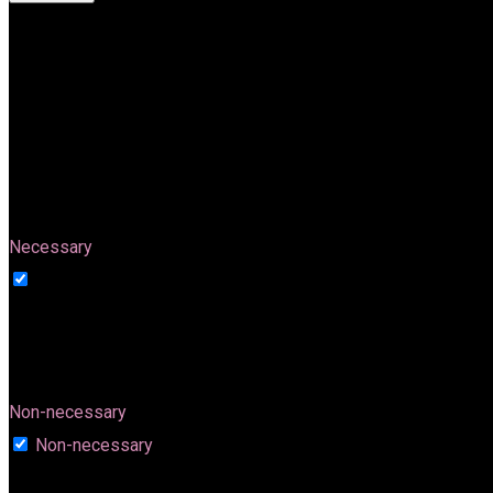
Privacy Overview
This website uses cookies to improve your experience while yo
browser as they are essential for the working of basic functio
cookies will be stored in your browser only with your consent.
browsing experience.
Necessary
Necessary
immer aktiv
Necessary cookies are absolutely essential for the website to f
These cookies do not store any personal information.
Non-necessary
Non-necessary
Any cookies that may not be particularly necessary for the webs