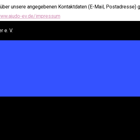
 über unsere angegebenen Kontaktdaten (E-Mail, Postadresse) gil
ww.ajudo-ev.de/impressum
 e. V.
der Webseite, erklärst du dich mit dem Einsatz von Cookies ei