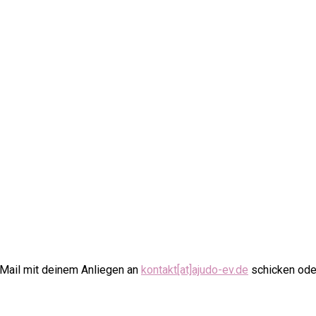
-Mail mit deinem Anliegen an
kontakt[at]ajudo-ev.de
schicken ode